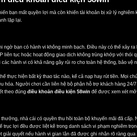
iến bạn mất quyền lợi mà còn khiến tài khoản bị xử lý nghiêm 
nh lặp lại.
hi ngờ bạn có hành vi không minh bạch. Điều này có thể xảy ra
i IP liên tục hoặc hoạt động giao dịch không trùng khớp với thó
i các hành vi có khả năng gây rủi ro cho toàn hệ thống, bảo vệ 
hể thực hiện bất kỳ thao tác nào, kể cả nạp hay rút tiền. Mọi c
u hóa. Người chơi cần liên hệ bộ phận hỗ trợ khách hàng 24/7 đ
iết theo đúng
điều khoản điều kiện 58win
để được xem xét mở l
 thưởng, nhà cái có quyền thu hồi toàn bộ khuyến mãi đã cấp. 
để trục lợi đều được liệt kê trong danh sách vi phạm nghiêm trọ
 giải quyết nếu hành vi gian lận đã được ghi nhận rõ ràng qua l