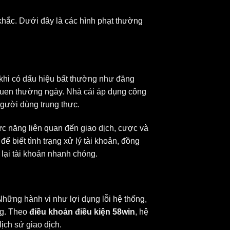
khắc. Dưới đây là các hình phạt thường
 khi có dấu hiệu bất thường như đăng
i quen thường ngày. Nhà cái áp dụng công
người dùng trung thực.
hức năng liên quan đến giao dịch, cược và
ể biết tình trạng xử lý tài khoản, đồng
ại tài khoản nhanh chóng.
Những hành vi như lợi dụng lỗi hệ thống,
ng. Theo
điều khoản điều kiện 58win
, hệ
ịch sử giao dịch.