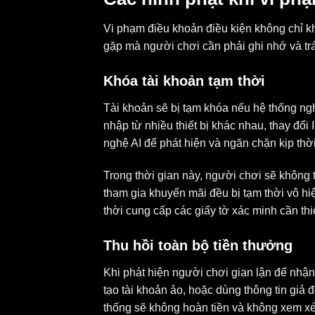
Vi phạm điều khoản điều kiện không chỉ kh
gặp mà người chơi cần phải ghi nhớ và trá
Khóa tài khoản tạm thời
Tài khoản sẽ bị tạm khóa nếu hệ thống ng
nhập từ nhiều thiết bị khác nhau, thay đổ
nghệ AI để phát hiện và ngăn chặn kịp thờ
Trong thời gian này, người chơi sẽ không t
tham gia khuyến mãi đều bị tạm thời vô hiệ
thời cung cấp các giấy tờ xác minh cần th
Thu hồi toàn bộ tiền thưởng
Khi phát hiện người chơi gian lận để nhận
tạo tài khoản ảo, hoặc dùng thông tin giả 
thống sẽ không hoàn tiền và không xem xét