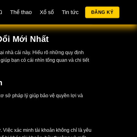
ũ
Thể thao
Xổ số
Tin tức
ĐĂNG KÝ
ổi Mới Nhất
ại nhà cái này. Hiểu rõ những quy định
giúp bạn có cái nhìn tổng quan và chi tiết
n
cơ sở pháp lý giúp bảo vệ quyền lợi và
. Việc xác minh tài khoản không chỉ là yêu