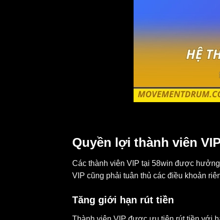
Quyền lợi thành viên VI
Các thành viên VIP tại 58win được hưởng 
VIP cũng phải tuân thủ các điều khoản riên
Tăng giới hạn rút tiền
Thành viên VIP được ưu tiên rút tiền với 