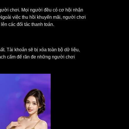
gười chơi. Mọi người đều có cơ hội nhận
 Ngoài việc thu hồi khuyến mãi, người chơi
lên các đối tác thanh toán.
t. Tài khoản sẽ bị xóa toàn bộ dữ liệu,
ách cấm để răn đe những người chơi